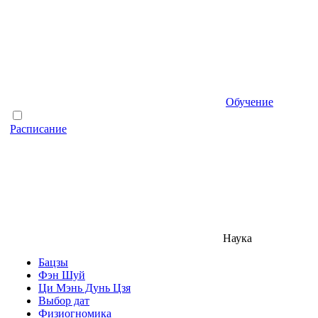
Обучение
Расписание
Наука
Бацзы
Фэн Шуй
Ци Мэнь Дунь Цзя
Выбор дат
Физиогномика