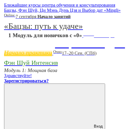
Ближайшие курсы центра обучения и консультирования
Бацзы, Фэн Шуй, Ци Мэнь Дунь Цзя и Выбор дат «Mingli»
Online
7 сентября
Начало занятий
«Бацзы: путь к удаче»
Online
1 Модуль для новичков с «0»
11 ноября
Бацзы 2 Модуль
Начало практики
Очно
17–20 Сен. (СПб)
Фэн Шуй Интенсив
Модуль 1: Мощная база
Здравствуйте!
Зарегистрироваться?
Вход