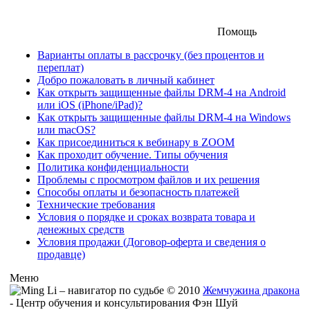
Помощь
Варианты оплаты в рассрочку (без процентов и
переплат)
Добро пожаловать в личный кабинет
Как открыть защищенные файлы DRM-4 на Android
или iOS (iPhone/iPad)?
Как открыть защищенные файлы DRM-4 на Windows
или macOS?
Как присоединиться к вебинару в ZOOM
Как проходит обучение. Типы обучения
Политика конфиденциальности
Проблемы с просмотром файлов и их решения
Способы оплаты и безопасность платежей
Технические требования
Условия о порядке и сроках возврата товара и
денежных средств
Условия продажи (Договор-оферта и сведения о
продавце)
Меню
© 2010
Жемчужина дракона
- Центр обучения и консультирования Фэн Шуй