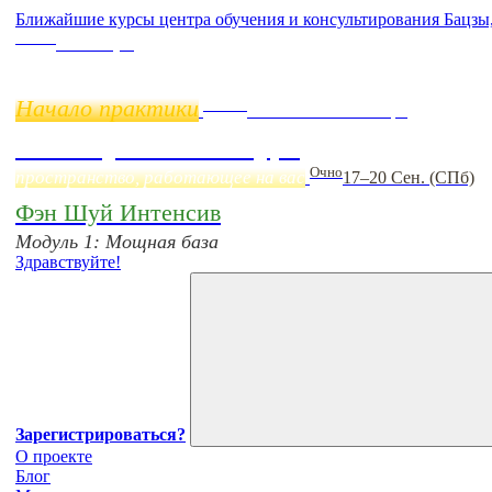
Ближайшие курсы центра обучения и консультирования Бацзы
Online
11 ноября
Начало практики
Online
Начало:
23 Сентября
Фэн Шуй онлайн-курс
Очно
пространство, работающее на вас
17–20 Сен. (СПб)
Фэн Шуй Интенсив
Модуль 1: Мощная база
Здравствуйте!
Зарегистрироваться?
О проекте
Блог