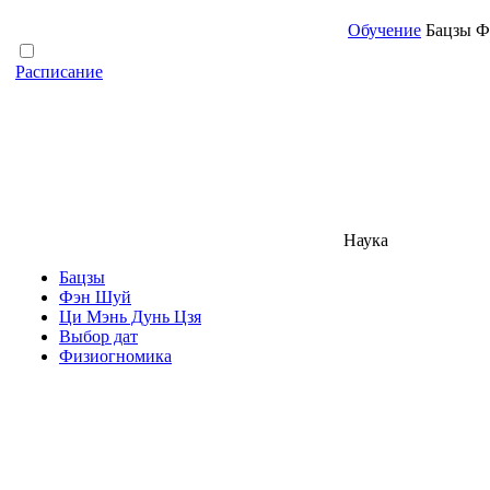
Обучение
Бацзы Фэ
Расписание
Наука
Бацзы
Фэн Шуй
Ци Мэнь Дунь Цзя
Выбор дат
Физиогномика