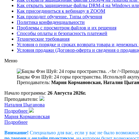
Как открыть защищенные файлы DRM-4 на Windows ил
Как присоединиться к вебинару в ZOOM
Как проходит обучение. Типы обучения
Политика конфиденциальности
Проблемы с просмотром файлов и их решения
Способы оплаты и безопасность платежей
Технические требования
Условия о порядке и сроках возврата товара и денежных 
Условия продажи (Договор-оферта и сведения о продавц
Меню
Бацзы Фэн Шуй: 24 горы пространства. Используй акупу
Преподаватель:
Мария Кормановская, Наталия Цыга
Начало программы:
26 Августа 2026г.
Преподаватели:
Наталия Цыганова
Подробнее
Мария Кормановская
Подробнее
Внимание!
Специально для вас, если у вас не было возможно
по теории
и
онлайн практикум
, на котором будет возможнос