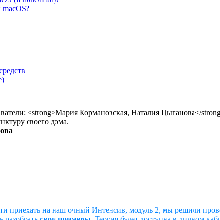
и macOS?
средств
е)
нктуру своего дома.
нова
сти приехать на наш очный Интенсив, модуль 2, мы решили пров
ть разобрать
свои примеры
. Теория будет доступна в личном каб