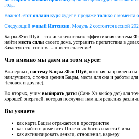
года.
Важно! Этот
онлайн курс
будет в продаже
только
с момента о
Следующий
очный
Интенсив
, Модуль 2 состоится весной 20
Бацзы-Фэн Шуй – это исключительно эффективная система Фэн 
найти
места
силы
своего дома, устранить препятствия в делах
Зачастую эта система – просто спасение!
Что именно мы даем на этом курсе:
Во-первых,
систему Бацзы-Фэн Шуй
, которая направлена н
наилучшего, с точки зрения Бацзы, места для сна и работы д
Человек и другие).
Во-вторых, учим
выбирать даты
(Сань Хэ выбор дат) для то
хорошей энергией, которая послужит нам для решения различ
Вы узнаете
как карта Бацзы отражается в пространстве
как найти в доме всех Полезных Богов и места Силы
как активизировать деньги, отношения, карьеру