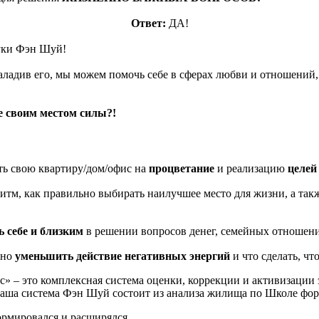
Ответ:
ДА!
ауки Фэн Шуй!
адив его, мы можем помочь себе в сферах любви и отношений, де
е своим местом силы?!
свою квартиру/дом/офис на
процветание
и реализацию
целей
ак правильно выбирать наилучшее место для жизни, а также 
ь себе и близким
в решении вопросов денег, семейных отношений
ьно
уменьшить действие негативных энергий
и что сделать, ч
 – это комплексная система оценки, коррекции и активизации 
Наша система Фэн Шуй состоит из анализа жилища по Школе фо
ормировался и расширялся.