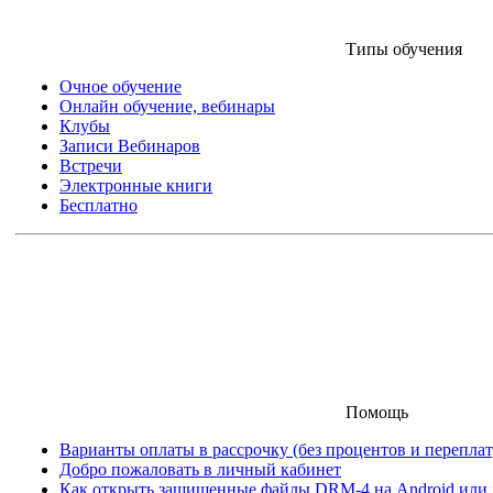
Типы обучения
Очное обучение
Онлайн обучение, вебинары
Клубы
Записи Вебинаров
Встречи
Электронные книги
Бесплатно
Помощь
Варианты оплаты в рассрочку (без процентов и переплат
Добро пожаловать в личный кабинет
Как открыть защищенные файлы DRM-4 на Android или iO