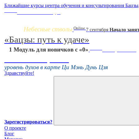
Ближайшие курсы центра обучения и консультирования Бацзы
Заочно
НОВЫЙ online-курс
Небесные стволы
Online
7 сентября
Начало заня
«Бацзы: путь к удаче»
Online
1 Модуль для новичков с «0»
16 августа 11:00
Тонкие настройки
уровень духов в карте Ци Мэнь Дунь Цзя
Здравствуйте!
Зарегистрироваться?
О проекте
Блог