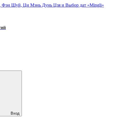
, Фэн Шуй, Ци Мэнь Дунь Цзя и Выбор дат «Mingli»
тий
Вход