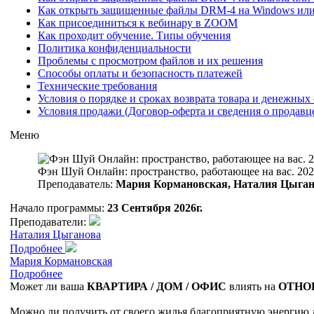
Как открыть защищенные файлы DRM-4 на Windows ил
Как присоединиться к вебинару в ZOOM
Как проходит обучение. Типы обучения
Политика конфиденциальности
Проблемы с просмотром файлов и их решения
Способы оплаты и безопасность платежей
Технические требования
Условия о порядке и сроках возврата товара и денежных 
Условия продажи (Договор-оферта и сведения о продавц
Меню
Фэн Шуй Онлайн: пространство, работающее на вас. 2026
Преподаватель:
Мария Кормановская, Наталия Цыга
Начало программы:
23 Сентября 2026г.
Преподаватели:
Наталия Цыганова
Подробнее
Мария Кормановская
Подробнее
Может ли ваша
КВАРТИРА / ДОМ / ОФИС
влиять на
ОТНОШ
Можно ли получить от своего жилья благоприятную энергию