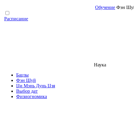
Обучение
Фэн Шуй 
Расписание
Наука
Бацзы
Фэн Шуй
Ци Мэнь Дунь Цзя
Выбор дат
Физиогномика