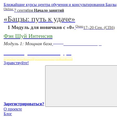
Ближайшие курсы центра обучения и консультирования Бацзы
Online
7 сентября
Начало занятий
«Бацзы: путь к удаче»
Очно
1 Модуль для новичков с «0»
17–20 Сен. (СПб)
Фэн Шуй Интенсив
Online
Модуль 1: Мощная база
Начало:
23 Сентября
Фэн Шуй онлайн-курс
пространство, работающее на вас
Здравствуйте!
Зарегистрироваться?
О проекте
Блог