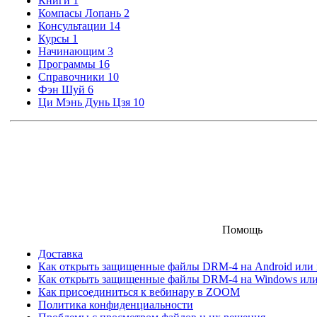
Книги
1
Компасы Лопань
2
Консультации
14
Курсы
1
Начинающим
3
Программы
16
Справочники
10
Фэн Шуй
6
Ци Мэнь Дунь Цзя
10
Помощь
Доставка
Как открыть защищенные файлы DRM-4 на Android или iO
Как открыть защищенные файлы DRM-4 на Windows ил
Как присоединиться к вебинару в ZOOM
Политика конфиденциальности