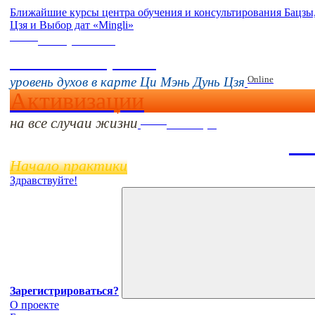
Ближайшие курсы центра обучения и консультирования Бацз
Цзя и Выбор дат «Mingli»
Online
16 августа 11:00
Тонкие настройки
Online
уровень духов в карте Ци Мэнь Дунь Цзя
Активизации
на все случаи жизни
Online
11 ноября
Ба
Начало практики
Здравствуйте!
Зарегистрироваться?
О проекте