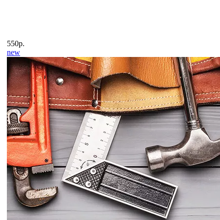
550р.
new