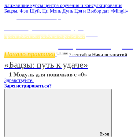
Ближайшие курсы центра обучения и консультирования
Бацзы, Фэн Шуй, Ци Мэнь Дунь Цзя и Выбор дат «Mingli»
Online
Начало:
23 Сентября
Фэн Шуй онлайн-курс
Online
пространство, работающее на вас
11 ноября
Бацзы 2 Модуль
Начало практики
Online
7 сентября
Начало занятий
«Бацзы: путь к удаче»
1 Модуль для новичков с «0»
Здравствуйте!
Зарегистрироваться?
Вход