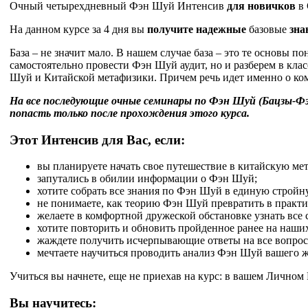
Очный четырехдневный Фэн Шуй Интенсив
для новичков
в 
На данном курсе за 4 дня вы
получите надежные
базовые
зна
База – не значит мало. В нашем случае база – это те основы
самостоятельно провести Фэн Шуй аудит, но и разберем в клас
Шуй и Китайской метафизики. Причем речь идет именно о ком
На все последующие очные семинары по Фэн Шуй (Бацзы-Фэ
попасть только после прохождения этого курса.
Этот Интенсив для Вас, если:
вы планируете начать свое путешествие в китайскую ме
запутались в обилии информации о Фэн Шуй;
хотите собрать все знания по Фэн Шуй в единую стройн
не понимаете, как теорию Фэн Шуй превратить в практи
желаете в комфортной дружеской обстановке узнать вс
хотите повторить и обновить пройденное ранее на наши
жаждете получить исчерпывающие ответы на все вопрос
мечтаете научиться проводить анализ Фэн Шуй вашего жи
Учиться вы начнете, еще не приехав на курс: в вашем Личном
Вы научитесь: