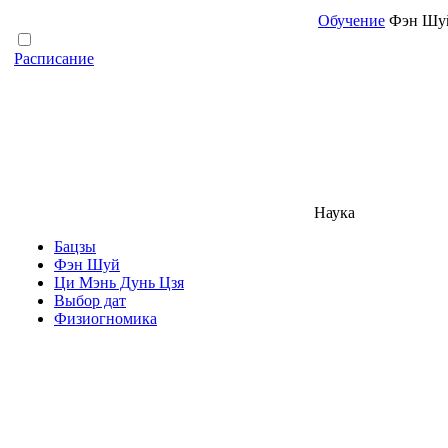
Обучение
Фэн Шуй
Расписание
Наука
Бацзы
Фэн Шуй
Ци Мэнь Дунь Цзя
Выбор дат
Физиогномика