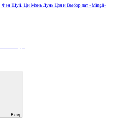
, Фэн Шуй, Ци Мэнь Дунь Цзя и Выбор дат «Mingli»
online-курс
Вход