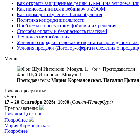
Как открыть защищенные файлы DRM-4 на Windows ил
Как присоединиться к вебинару в ZOOM
Как проходит обучение. Типы обучения
Политика конфиденциальности
Проблемы с просмотром файлов и их решения
Способы оплаты и безопасность платежей
Технические требования
Условия о порядке и сроках возврата товара и денежных 
Условия продажи (Договор-оферта и сведения о продавц
Меню
Фэн Шуй Интенсив. Модуль 1. .
Преподаватель:
Мария Кормановская, Наталия Цыга
Начало программы:
Очно
17 – 20 Сентября 2026г. 10:00
(Санкт-Петербург)
Преподаватели:
Наталия Цыганова
Подробнее
Мария Кормановская
Подробнее