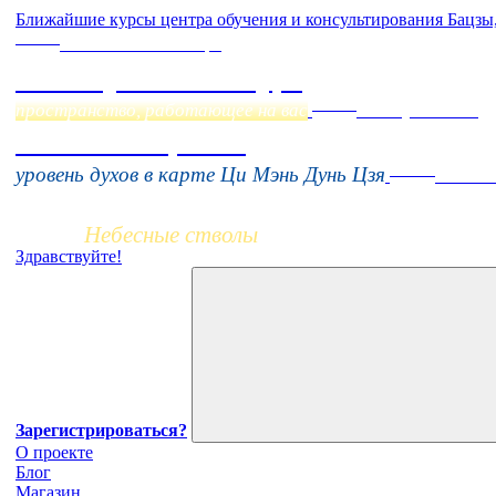
Ближайшие курсы центра обучения и консультирования Бацзы
Online
Начало:
23 Сентября
Фэн Шуй онлайн-курс
Online
пространство, работающее на вас
16 августа 11:00
Тонкие настройки
Заочно
уровень духов в карте Ци Мэнь Дунь Цзя
НОВЫЙ 
Небесные стволы
Здравствуйте!
Зарегистрироваться?
О проекте
Блог
Магазин