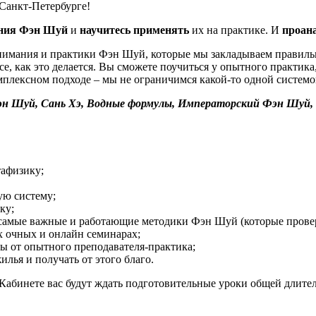
Санкт-Петербурге!
ния Фэн Шуй
и
научитесь применять
их на практике. И
проан
 понимания и практики Фэн Шуй, которые мы закладываем правиль
се, как это делается. Вы сможете поучиться у опытного практик
плексном подходе – мы не ограничимся какой-то одной системо
н Шуй, Сань Хэ, Водные формулы, Императорский Фэн Шуй, 
тафизику;
ую систему;
ку;
е самые важные и работающие методики Фэн Шуй (которые прове
х очных и онлайн семинарах;
ы от опытного преподавателя-практика;
лья и получать от этого благо.
 Кабинете вас будут ждать подготовительные уроки общей длит