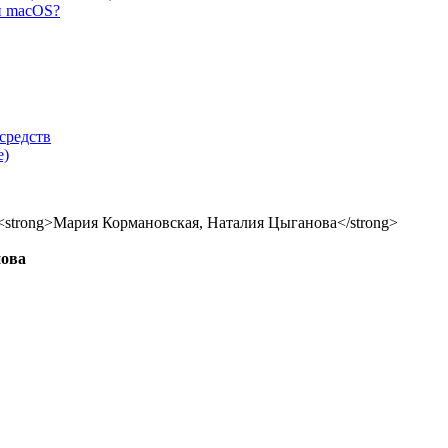
и macOS?
средств
е)
нова