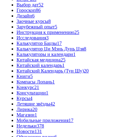
Выбор дат
52
Гороскоп
86
Дизайн
6
Заочные курсы
8
Зарубежный опыт
5
Инструкция к применению
25
Исследования
3
Калькулятор Бацзы
17
Калькулятор Ци Мэнь Дунь Цзя
8
Калькуляторы и календари
1
Китайская медицина
25
Китайский календарь
1
Китайский Календарь (Тун Шу)
20
Книги
5
Компасы Лопань
1
Конкурс
21
Консультации
1
Курсы
4
Летящие звёзды
42
Лирика
20
Магазин
1
Мобильные приложения
17
Недельки
378
Новости
131
Обучающее видео
6