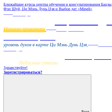
Ближайшие курсы центра обучения и консультирования Бацзы
Фэн Шуй, Ци Мэнь Дунь Цзя и Выбор дат «Mingli»
Online
11 ноября
Бацзы 2 Модул
Начало практики
Online
16 августа 11:00
Тонкие настройки
Заочно
уровень духов в карте Ци Мэнь Дунь Цзя
НОВЫ
online-курс
Жизнь по фазам 
Небесные стволы
Здравствуйте!
Зарегистрироваться?
Вход