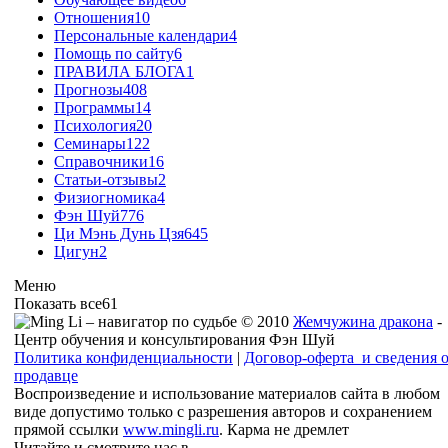
Отношения
10
Персональные календари
4
Помощь по сайту
6
ПРАВИЛА БЛОГА
1
Прогнозы
408
Программы
14
Психология
20
Семинары
122
Справочники
16
Статьи-отзывы
2
Физиогномика
4
Фэн Шуй
776
Ци Мэнь Дунь Цзя
645
Цигун
2
Меню
Показать все
61
© 2010
Жемчужина дракона
-
Центр обучения и консультирования Фэн Шуй
Политика конфиденциальности
|
Договор-оферта и сведения 
продавце
Воспроизведение и использование материалов сайта в любом
виде допустимо только с разрешения авторов и сохранением
прямой ссылки
www.mingli.ru
. Карма не дремлет
Читайте и смотрите нас в