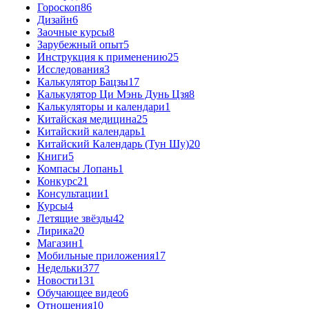
Гороскоп
86
Дизайн
6
Заочные курсы
8
Зарубежный опыт
5
Инструкция к применению
25
Исследования
3
Калькулятор Бацзы
17
Калькулятор Ци Мэнь Дунь Цзя
8
Калькуляторы и календари
1
Китайская медицина
25
Китайский календарь
1
Китайский Календарь (Тун Шу)
20
Книги
5
Компасы Лопань
1
Конкурс
21
Консультации
1
Курсы
4
Летящие звёзды
42
Лирика
20
Магазин
1
Мобильные приложения
17
Недельки
377
Новости
131
Обучающее видео
6
Отношения
10