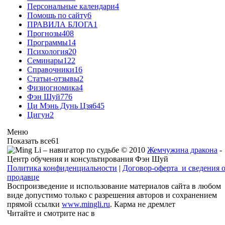
Персональные календари
4
Помощь по сайту
6
ПРАВИЛА БЛОГА
1
Прогнозы
408
Программы
14
Психология
20
Семинары
122
Справочники
16
Статьи-отзывы
2
Физиогномика
4
Фэн Шуй
776
Ци Мэнь Дунь Цзя
645
Цигун
2
Меню
Показать все
61
© 2010
Жемчужина дракона
-
Центр обучения и консультирования Фэн Шуй
Политика конфиденциальности
|
Договор-оферта и сведения 
продавце
Воспроизведение и использование материалов сайта в любом
виде допустимо только с разрешения авторов и сохранением
прямой ссылки
www.mingli.ru
. Карма не дремлет
Читайте и смотрите нас в