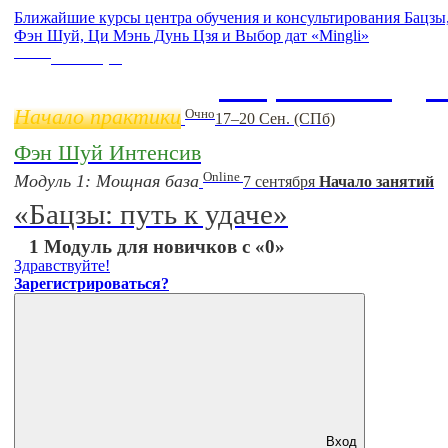
Ближайшие курсы центра обучения и консультирования Бацзы
Фэн Шуй, Ци Мэнь Дунь Цзя и Выбор дат «Mingli»
Online
11 ноября
Бацзы 2 Модул
Начало практики
Очно
17–20 Сен. (СПб)
Фэн Шуй Интенсив
Online
Модуль 1: Мощная база
7 сентября
Начало занятий
«Бацзы: путь к удаче»
1 Модуль для новичков с «0»
Здравствуйте!
Зарегистрироваться?
Вход