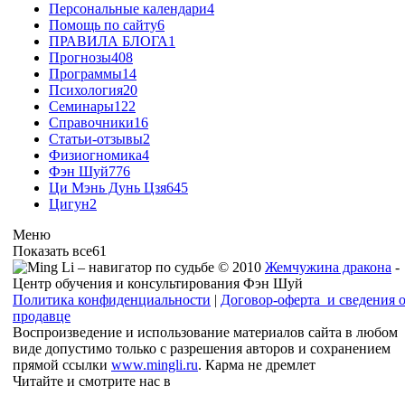
Персональные календари
4
Помощь по сайту
6
ПРАВИЛА БЛОГА
1
Прогнозы
408
Программы
14
Психология
20
Семинары
122
Справочники
16
Статьи-отзывы
2
Физиогномика
4
Фэн Шуй
776
Ци Мэнь Дунь Цзя
645
Цигун
2
Меню
Показать все
61
© 2010
Жемчужина дракона
-
Центр обучения и консультирования Фэн Шуй
Политика конфиденциальности
|
Договор-оферта и сведения 
продавце
Воспроизведение и использование материалов сайта в любом
виде допустимо только с разрешения авторов и сохранением
прямой ссылки
www.mingli.ru
. Карма не дремлет
Читайте и смотрите нас в