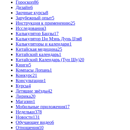
Гороскоп
86
Дизайн
6
Заочные курсы
8
Зарубежный опыт
5
Инструкция к применению
25
Исследования
3
Калькулятор Бацзы
17
Калькулятор Ци Мэнь Дунь Цзя
8
Калькуляторы и календари
1
Китайская медицина
25
Китайский календарь
1
Китайский Календарь (Тун Шу)
20
Книги
5
Компасы Лопань
1
Конкурс
21
Консультации
1
Курсы
4
Летящие звёзды
42
Лирика
20
Магазин
1
Мобильные приложения
17
Недельки
378
Новости
131
Обучающее видео
6
Отношения
10