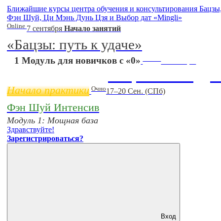
Ближайшие курсы центра обучения и консультирования Бацзы
Фэн Шуй, Ци Мэнь Дунь Цзя и Выбор дат «Mingli»
Online
7 сентября
Начало занятий
«Бацзы: путь к удаче»
Online
1 Модуль для новичков с «0»
11 ноября
Бацзы 2 Модул
Начало практики
Очно
17–20 Сен. (СПб)
Фэн Шуй Интенсив
Модуль 1: Мощная база
Здравствуйте!
Зарегистрироваться?
Вход