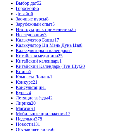
Выбор дат
52
Гороскоп
86
Дизайн
6
Заочные курсы
8
Зарубежный опыт
5
Инструкция к применению
25
Исследования
3
Калькулятор Бацзы
17
Калькулятор Ци Мэнь Дунь Цзя
8
Калькуляторы и календари
1
Китайская медицина
25
Китайский календарь
1
Китайский Календарь (Тун Шу)
20
Книги
5
Компасы Лопань
1
Конкурс
21
Консультации
1
Курсы
4
Летящие звёзды
42
Лирика
20
Магазин
1
Мобильные приложения
17
Недельки
378
Новости
131
Обучающее видео
6