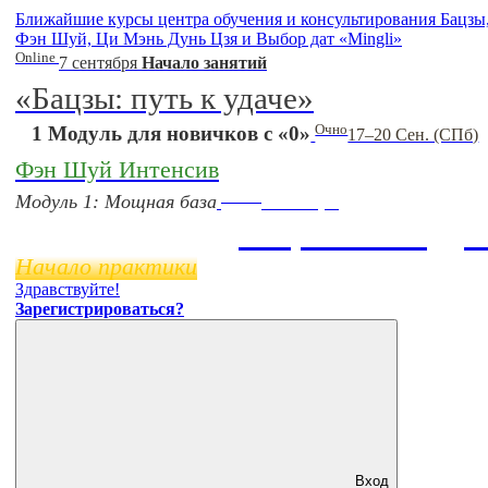
Ближайшие курсы центра обучения и консультирования Бацзы
Фэн Шуй, Ци Мэнь Дунь Цзя и Выбор дат «Mingli»
Online
7 сентября
Начало занятий
«Бацзы: путь к удаче»
Очно
1 Модуль для новичков с «0»
17–20 Сен. (СПб)
Фэн Шуй Интенсив
Online
Модуль 1: Мощная база
11 ноября
Бацзы 2 Модул
Начало практики
Здравствуйте!
Зарегистрироваться?
Вход