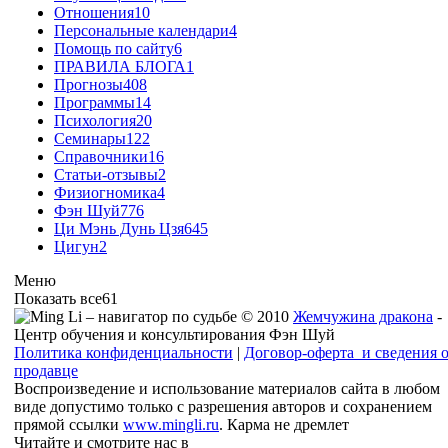
Отношения
10
Персональные календари
4
Помощь по сайту
6
ПРАВИЛА БЛОГА
1
Прогнозы
408
Программы
14
Психология
20
Семинары
122
Справочники
16
Статьи-отзывы
2
Физиогномика
4
Фэн Шуй
776
Ци Мэнь Дунь Цзя
645
Цигун
2
Меню
Показать все
61
© 2010
Жемчужина дракона
-
Центр обучения и консультирования Фэн Шуй
Политика конфиденциальности
|
Договор-оферта и сведения 
продавце
Воспроизведение и использование материалов сайта в любом
виде допустимо только с разрешения авторов и сохранением
прямой ссылки
www.mingli.ru
. Карма не дремлет
Читайте и смотрите нас в