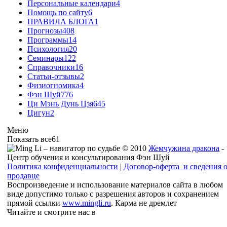
Персональные календари
4
Помощь по сайту
6
ПРАВИЛА БЛОГА
1
Прогнозы
408
Программы
14
Психология
20
Семинары
122
Справочники
16
Статьи-отзывы
2
Физиогномика
4
Фэн Шуй
776
Ци Мэнь Дунь Цзя
645
Цигун
2
Меню
Показать все
61
© 2010
Жемчужина дракона
-
Центр обучения и консультирования Фэн Шуй
Политика конфиденциальности
|
Договор-оферта и сведения 
продавце
Воспроизведение и использование материалов сайта в любом
виде допустимо только с разрешения авторов и сохранением
прямой ссылки
www.mingli.ru
. Карма не дремлет
Читайте и смотрите нас в