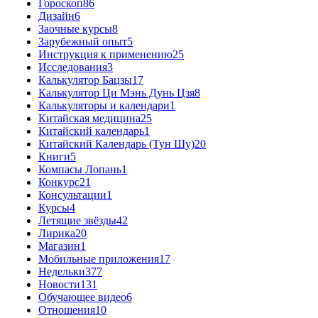
Гороскоп
86
Дизайн
6
Заочные курсы
8
Зарубежный опыт
5
Инструкция к применению
25
Исследования
3
Калькулятор Бацзы
17
Калькулятор Ци Мэнь Дунь Цзя
8
Калькуляторы и календари
1
Китайская медицина
25
Китайский календарь
1
Китайский Календарь (Тун Шу)
20
Книги
5
Компасы Лопань
1
Конкурс
21
Консультации
1
Курсы
4
Летящие звёзды
42
Лирика
20
Магазин
1
Мобильные приложения
17
Недельки
377
Новости
131
Обучающее видео
6
Отношения
10