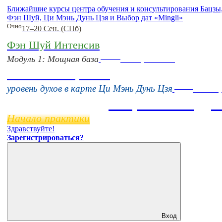
Ближайшие курсы центра обучения и консультирования Бацзы
Фэн Шуй, Ци Мэнь Дунь Цзя и Выбор дат «Mingli»
Очно
17–20 Сен. (СПб)
Фэн Шуй Интенсив
Online
Модуль 1: Мощная база
16 августа 11:00
Тонкие настройки
Online
уровень духов в карте Ци Мэнь Дунь Цзя
11 нояб
Бацзы 2 Модул
Начало практики
Здравствуйте!
Зарегистрироваться?
Вход