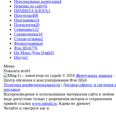
Персональные календари
4
Помощь по сайту
6
ПРАВИЛА БЛОГА
1
Прогнозы
408
Программы
14
Психология
20
Семинары
122
Справочники
16
Статьи-отзывы
2
Физиогномика
4
Фэн Шуй
776
Ци Мэнь Дунь Цзя
645
Цигун
2
Меню
Показать все
61
© 2010
Жемчужина дракона
-
Центр обучения и консультирования Фэн Шуй
Политика конфиденциальности
|
Договор-оферта и сведения 
продавце
Воспроизведение и использование материалов сайта в любом
виде допустимо только с разрешения авторов и сохранением
прямой ссылки
www.mingli.ru
. Карма не дремлет
Читайте и смотрите нас в