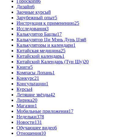
Гороскоп
86
Дизайн
6
Заочные курсы
8
Зарубежный опыт
5
Инструкция к применению
25
Исследования
3
Калькулятор Бацзы
17
Калькулятор Ци Мэнь Дунь Цзя
8
Калькуляторы и календари
1
Китайская медицина
25
Китайский календарь
1
Китайский Календарь (Тун Шу)
20
Книги
5
Компасы Лопань
1
Конкурс
21
Консультации
1
Курсы
4
Летящие звёзды
42
Лирика
20
Магазин
1
Мобильные приложения
17
Недельки
378
Новости
131
Обучающее видео
6
Отношения
10