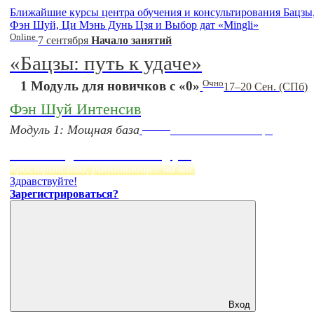
Ближайшие курсы центра обучения и консультирования Бацзы
Фэн Шуй, Ци Мэнь Дунь Цзя и Выбор дат «Mingli»
Online
7 сентября
Начало занятий
«Бацзы: путь к удаче»
Очно
1 Модуль для новичков с «0»
17–20 Сен. (СПб)
Фэн Шуй Интенсив
Online
Модуль 1: Мощная база
Начало:
23 Сентября
Фэн Шуй онлайн-курс
пространство, работающее на вас
Здравствуйте!
Зарегистрироваться?
Вход