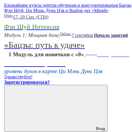
Ближайшие курсы центра обучения и консультирования Бацзы
Фэн Шуй, Ци Мэнь Дунь Цзя и Выбор дат «Mingli»
Очно
17–20 Сен. (СПб)
Фэн Шуй Интенсив
Online
Модуль 1: Мощная база
7 сентября
Начало занятий
«Бацзы: путь к удаче»
Online
1 Модуль для новичков с «0»
16 августа 11:00
Тонкие настройки
уровень духов в карте Ци Мэнь Дунь Цзя
Здравствуйте!
Зарегистрироваться?
Вход