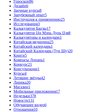
Гороскоп
86
Дизайн
6
Заочные курсы
8
Зарубежный опыт
5
Инструкция к применению
25
Исследования
3
Калькулятор Бацзы
17
Калькулятор Ци Мэнь Дунь Цзя
8
Калькуляторы и календари
1
Китайская медицина
25
Китайский календарь
1
Китайский Календарь (Тун Шу)
20
Книги
5
Компасы Лопань
1
Конкурс
21
Консультации
1
Курсы
4
Летящие звёзды
42
Лирика
20
Магазин
1
Мобильные приложения
17
Недельки
378
Новости
131
Обучающее видео
6
Отношения
10