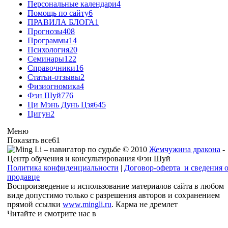
Персональные календари
4
Помощь по сайту
6
ПРАВИЛА БЛОГА
1
Прогнозы
408
Программы
14
Психология
20
Семинары
122
Справочники
16
Статьи-отзывы
2
Физиогномика
4
Фэн Шуй
776
Ци Мэнь Дунь Цзя
645
Цигун
2
Меню
Показать все
61
© 2010
Жемчужина дракона
-
Центр обучения и консультирования Фэн Шуй
Политика конфиденциальности
|
Договор-оферта и сведения 
продавце
Воспроизведение и использование материалов сайта в любом
виде допустимо только с разрешения авторов и сохранением
прямой ссылки
www.mingli.ru
. Карма не дремлет
Читайте и смотрите нас в