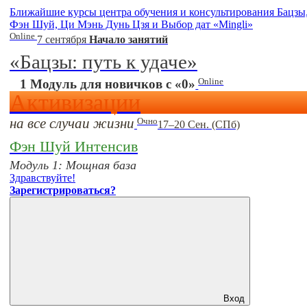
Ближайшие курсы центра обучения и консультирования Бацзы
Фэн Шуй, Ци Мэнь Дунь Цзя и Выбор дат «Mingli»
Online
7 сентября
Начало занятий
«Бацзы: путь к удаче»
Online
1 Модуль для новичков с «0»
Активизации
на все случаи жизни
Очно
17–20 Сен. (СПб)
Фэн Шуй Интенсив
Модуль 1: Мощная база
Здравствуйте!
Зарегистрироваться?
Вход