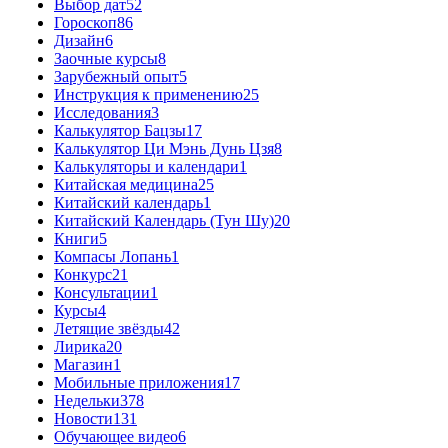
Выбор дат
52
Гороскоп
86
Дизайн
6
Заочные курсы
8
Зарубежный опыт
5
Инструкция к применению
25
Исследования
3
Калькулятор Бацзы
17
Калькулятор Ци Мэнь Дунь Цзя
8
Калькуляторы и календари
1
Китайская медицина
25
Китайский календарь
1
Китайский Календарь (Тун Шу)
20
Книги
5
Компасы Лопань
1
Конкурс
21
Консультации
1
Курсы
4
Летящие звёзды
42
Лирика
20
Магазин
1
Мобильные приложения
17
Недельки
378
Новости
131
Обучающее видео
6