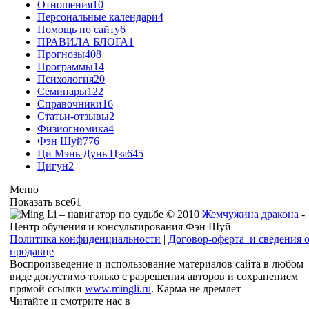
Отношения
10
Персональные календари
4
Помощь по сайту
6
ПРАВИЛА БЛОГА
1
Прогнозы
408
Программы
14
Психология
20
Семинары
122
Справочники
16
Статьи-отзывы
2
Физиогномика
4
Фэн Шуй
776
Ци Мэнь Дунь Цзя
645
Цигун
2
Меню
Показать все
61
© 2010
Жемчужина дракона
-
Центр обучения и консультирования Фэн Шуй
Политика конфиденциальности
|
Договор-оферта и сведения 
продавце
Воспроизведение и использование материалов сайта в любом
виде допустимо только с разрешения авторов и сохранением
прямой ссылки
www.mingli.ru
. Карма не дремлет
Читайте и смотрите нас в