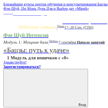
Ближайшие курсы центра обучения и консультирования Бацзы
Фэн Шуй, Ци Мэнь Дунь Цзя и Выбор дат «Mingli»
Заочно
НОВЫЙ online-курс
Жизнь по фазам 
Небесные стволы
Очно
17–20 Сен. (СПб)
Фэн Шуй Интенсив
Online
Модуль 1: Мощная база
7 сентября
Начало занятий
«Бацзы: путь к удаче»
1 Модуль для новичков с «0»
Здравствуйте!
Зарегистрироваться?
Вход