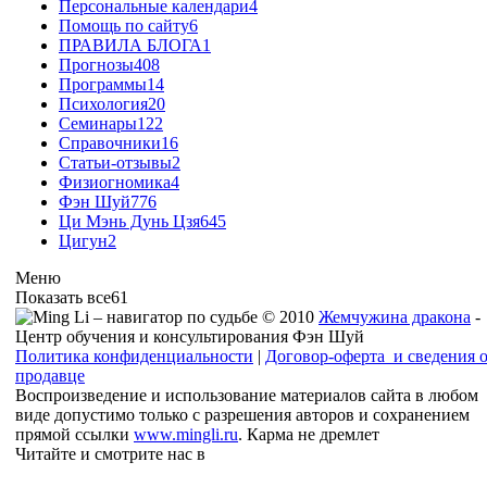
Персональные календари
4
Помощь по сайту
6
ПРАВИЛА БЛОГА
1
Прогнозы
408
Программы
14
Психология
20
Семинары
122
Справочники
16
Статьи-отзывы
2
Физиогномика
4
Фэн Шуй
776
Ци Мэнь Дунь Цзя
645
Цигун
2
Меню
Показать все
61
© 2010
Жемчужина дракона
-
Центр обучения и консультирования Фэн Шуй
Политика конфиденциальности
|
Договор-оферта и сведения 
продавце
Воспроизведение и использование материалов сайта в любом
виде допустимо только с разрешения авторов и сохранением
прямой ссылки
www.mingli.ru
. Карма не дремлет
Читайте и смотрите нас в