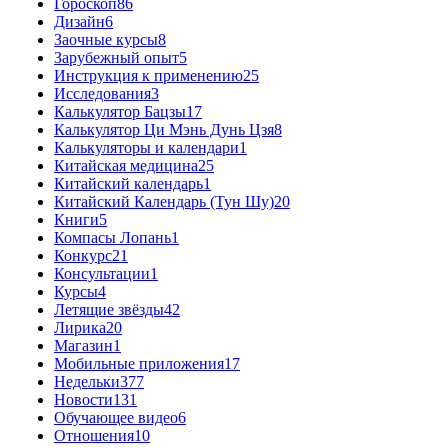
Гороскоп
86
Дизайн
6
Заочные курсы
8
Зарубежный опыт
5
Инструкция к применению
25
Исследования
3
Калькулятор Бацзы
17
Калькулятор Ци Мэнь Дунь Цзя
8
Калькуляторы и календари
1
Китайская медицина
25
Китайский календарь
1
Китайский Календарь (Тун Шу)
20
Книги
5
Компасы Лопань
1
Конкурс
21
Консультации
1
Курсы
4
Летящие звёзды
42
Лирика
20
Магазин
1
Мобильные приложения
17
Недельки
377
Новости
131
Обучающее видео
6
Отношения
10